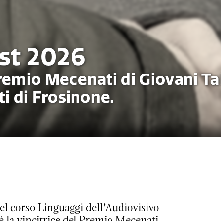
st 2026
Premio Mecenati di Giovani Ta
ti di Frosinone.
el corso Linguaggi dell’Audiovisivo
è la vincitrice del Premio Mecenati