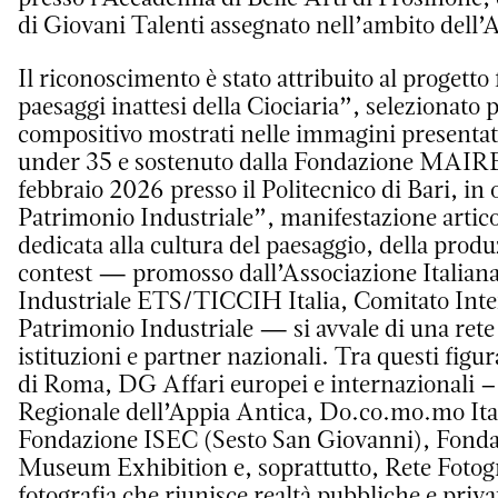
di Giovani Talenti assegnato nell’ambito dell
Il riconoscimento è stato attribuito al progetto
paesaggi inattesi della Ciociaria”, selezionato pe
compositivo mostrati nelle immagini presentate.
under 35 e sostenuto dalla Fondazione MAIRE 
febbraio 2026 presso il Politecnico di Bari, in 
Patrimonio Industriale”, manifestazione artico
dedicata alla cultura del paesaggio, della produ
contest — promosso dall’Associazione Italiana
Industriale ETS/TICCIH Italia, Comitato Inte
Patrimonio Industriale — si avvale di una rete 
istituzioni e partner nazionali. Tra questi fi
di Roma, DG Affari europei e internazionali 
Regionale dell’Appia Antica, Do.co.mo.mo It
Fondazione ISEC (Sesto San Giovanni), Fonda
Museum Exhibition e, soprattutto, Rete Fotogra
fotografia che riunisce realtà pubbliche e pri