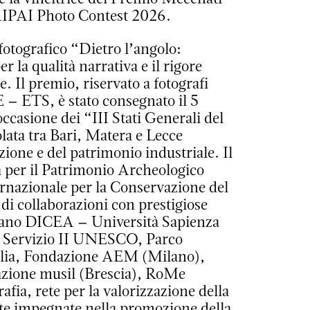
’AIPAI Photo Contest 2026.
 fotografico “Dietro l’angolo:
r la qualità narrativa e il rigore
 Il premio, riservato a fotografi
– ETS, è stato consegnato il 5
occasione dei “III Stati Generali del
lata tra Bari, Matera e Lecce
zione e del patrimonio industriale. Il
 per il Patrimonio Archeologico
rnazionale per la Conservazione del
di collaborazioni con prestigiose
gurano DICEA – Università Sapienza
– Servizio II UNESCO, Parco
alia, Fondazione AEM (Milano),
zione musil (Brescia), RoMe
fia, rete per la valorizzazione della
vate impegnate nella promozione della