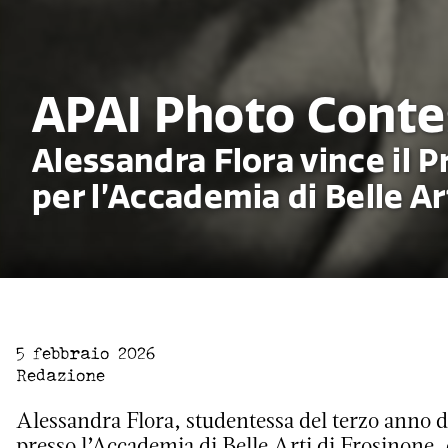
APAI Photo Conte
Alessandra Flora vince il 
per l’Accademia di Belle Ar
5 febbraio 2026
Redazione
Alessandra Flora, studentessa del terzo anno d
presso l’Accademia di Belle Arti di Frosinone, 