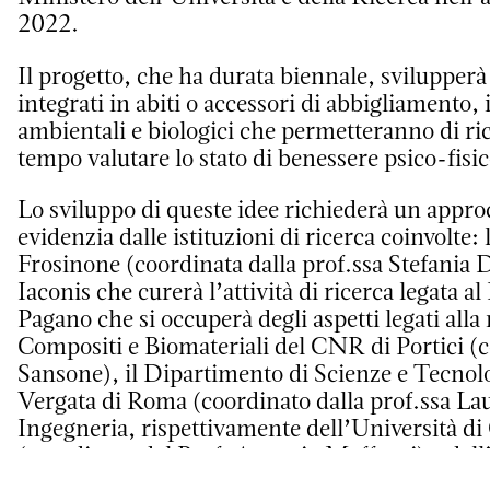
2022.
Il progetto, che ha durata biennale, svilupperà 
integrati in abiti o accessori di abbigliamento, 
ambientali e biologici che permetteranno di ric
tempo valutare lo stato di benessere psico-fisic
Lo sviluppo di queste idee richiederà un appro
evidenzia dalle istituzioni di ricerca coinvolte:
Frosinone (coordinata dalla prof.ssa Stefania 
Iaconis che curerà l’attività di ricerca legata 
Pagano che si occuperà degli aspetti legati alla 
Compositi e Biomateriali del CNR di Portici (c
Sansone), il Dipartimento di Scienze e Tecnol
Vergata di Roma (coordinato dalla prof.ssa Lau
Ingegneria, rispettivamente dell’Università di
(coordinato dal Prof. Antonio Maffucci) e dell
dal prof. Antonio Moschitta, che guida anche l