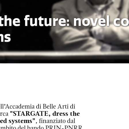
the future: novel 
ms
ll’Accademia di Belle Arti di
"STARGATE, dress the
erca
ted systems"
, finanziato dal
ell’ambito del bando PRIN-PNRR